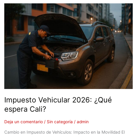
Impuesto
Vehicular
2026:
¿Qué
espera
Cali?
Impuesto Vehicular 2026: ¿Qué
espera Cali?
Deja un comentario
/
Sin categoría
/
admin
Cambio en Impuesto de Vehículos: Impacto en la Movilidad El