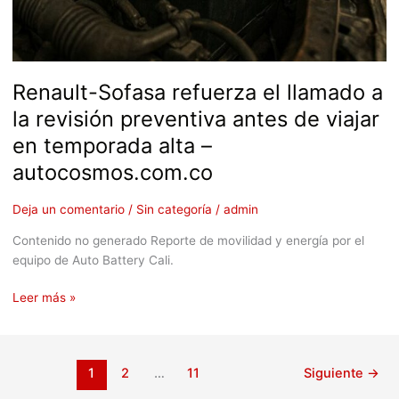
Renault-Sofasa refuerza el llamado a
la revisión preventiva antes de viajar
en temporada alta –
autocosmos.com.co
Deja un comentario
/
Sin categoría
/
admin
Contenido no generado Reporte de movilidad y energía por el
equipo de Auto Battery Cali.
Leer más »
1
2
…
11
Siguiente
→