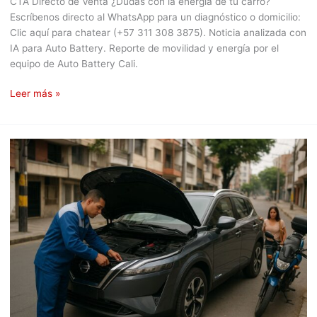
CTA Directo de Venta ¿Dudas con la energía de tu carro?
Escríbenos directo al WhatsApp para un diagnóstico o domicilio:
Clic aquí para chatear (+57 311 308 3875). Noticia analizada con
IA para Auto Battery. Reporte de movilidad y energía por el
equipo de Auto Battery Cali.
Leer más »
Nissan
Qashqai
E-
Power:
Edición
Híbrida
Llega
a
Colombia