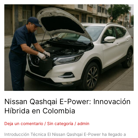
Nissan
Qashqai
E-
Power:
Innovación
Híbrida
en
Colombia
Nissan Qashqai E-Power: Innovación
Híbrida en Colombia
Deja un comentario
/
Sin categoría
/
admin
Introducción Técnica El Nissan Qashqai E-Power ha llegado a