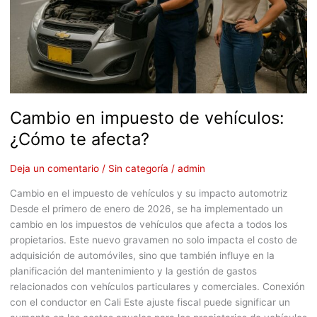
afecta?
Cambio en impuesto de vehículos:
¿Cómo te afecta?
Deja un comentario
/
Sin categoría
/
admin
Cambio en el impuesto de vehículos y su impacto automotriz
Desde el primero de enero de 2026, se ha implementado un
cambio en los impuestos de vehículos que afecta a todos los
propietarios. Este nuevo gravamen no solo impacta el costo de
adquisición de automóviles, sino que también influye en la
planificación del mantenimiento y la gestión de gastos
relacionados con vehículos particulares y comerciales. Conexión
con el conductor en Cali Este ajuste fiscal puede significar un