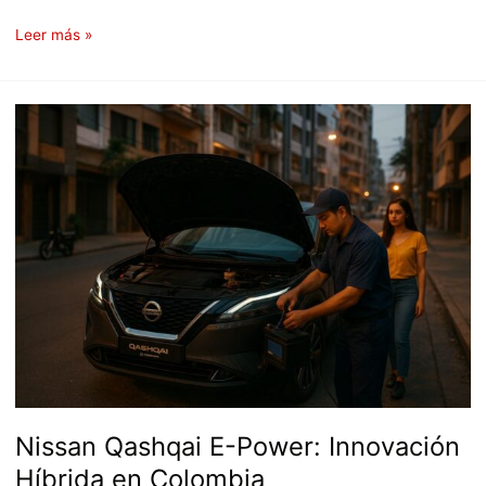
Leer más »
Nissan
Qashqai
E-
Power:
Innovación
Híbrida
en
Colombia
Nissan Qashqai E-Power: Innovación
Híbrida en Colombia