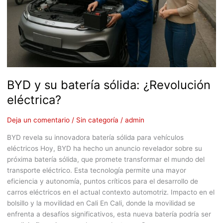
BYD y su batería sólida: ¿Revolución
eléctrica?
Deja un comentario
/
Sin categoría
/
admin
BYD revela su innovadora batería sólida para vehículos
eléctricos Hoy, BYD ha hecho un anuncio revelador sobre su
próxima batería sólida, que promete transformar el mundo del
transporte eléctrico. Esta tecnología permite una mayor
eficiencia y autonomía, puntos críticos para el desarrollo de
carros eléctricos en el actual contexto automotriz. Impacto en el
bolsillo y la movilidad en Cali En Cali, donde la movilidad se
enfrenta a desafíos significativos, esta nueva batería podría ser