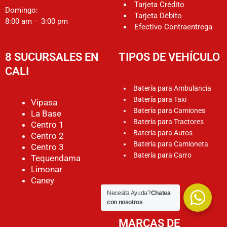
Tarjeta Crédito
Domingo:
Tarjeta Débito
8:00 am – 3:00 pm
Efectivo Contraentrega
8 SUCURSALES EN
TIPOS DE VEHÍCULO
CALI
Batería para Ambulancia
Batería para Taxi
Vipasa
Batería para Camiones
La Base
Batería para Tractores
Centro 1
Batería para Autos
Centro 2
Batería para Camioneta
Centro 3
Batería para Carro
Tequendama
Limonar
Caney
Necesita Ayuda?
Chatea
con nosotros
MARCAS DE