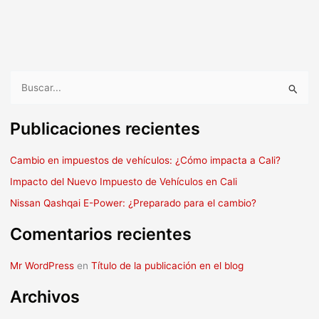
B
u
Publicaciones recientes
s
c
Cambio en impuestos de vehículos: ¿Cómo impacta a Cali?
a
Impacto del Nuevo Impuesto de Vehículos en Cali
r
Nissan Qashqai E-Power: ¿Preparado para el cambio?
p
o
Comentarios recientes
r
:
Mr WordPress
en
Título de la publicación en el blog
Archivos