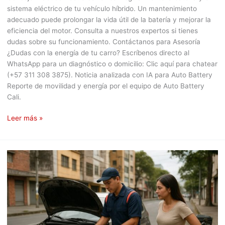
sistema eléctrico de tu vehículo híbrido. Un mantenimiento
adecuado puede prolongar la vida útil de la batería y mejorar la
eficiencia del motor. Consulta a nuestros expertos si tienes
dudas sobre su funcionamiento. Contáctanos para Asesoría
¿Dudas con la energía de tu carro? Escríbenos directo al
WhatsApp para un diagnóstico o domicilio: Clic aquí para chatear
(+57 311 308 3875). Noticia analizada con IA para Auto Battery
Reporte de movilidad y energía por el equipo de Auto Battery
Cali.
Leer más »
Cambio
en
impuesto
de
vehículos:
¿Cómo
te