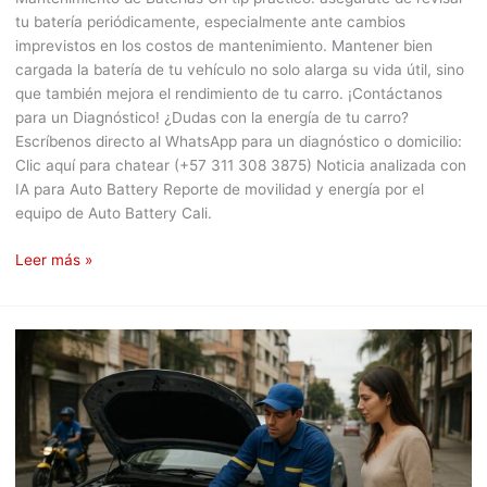
tu batería periódicamente, especialmente ante cambios
imprevistos en los costos de mantenimiento. Mantener bien
cargada la batería de tu vehículo no solo alarga su vida útil, sino
que también mejora el rendimiento de tu carro. ¡Contáctanos
para un Diagnóstico! ¿Dudas con la energía de tu carro?
Escríbenos directo al WhatsApp para un diagnóstico o domicilio:
Clic aquí para chatear (+57 311 308 3875) Noticia analizada con
IA para Auto Battery Reporte de movilidad y energía por el
equipo de Auto Battery Cali.
Leer más »
BYD
y
su
batería
sólida:
¿Revolución
eléctrica?