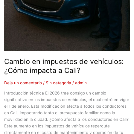
Cambio en impuestos de vehículos:
¿Cómo impacta a Cali?
Deja un comentario
/
Sin categoría
/
admin
Introducción técnica El 2026 trae consigo un cambio
significativo en los impuestos de vehículos, el cual entró en vigor
el 1 de enero. Esta modificación afecta a todos los conductores
en Cali, impactando tanto el presupuesto familiar como la
movilidad en la ciudad. ¿Cómo afecta a los conductores en Cali?
Este aumento en los impuestos de vehículos repercute
directamente en el costo de mantenimiento y operación de tu