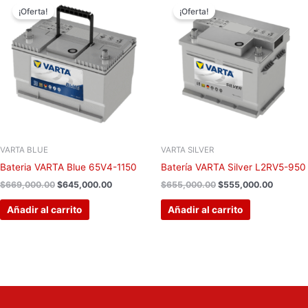
precio
precio
precio
precio
¡Oferta!
¡Oferta!
original
actual
original
actual
era:
es:
era:
es:
$669,000.00.
$645,000.00.
$655,000.00.
$555,00
VARTA BLUE
VARTA SILVER
Bateria VARTA Blue 65V4-1150
Batería VARTA Silver L2RV5-950
$
669,000.00
$
645,000.00
$
655,000.00
$
555,000.00
Añadir al carrito
Añadir al carrito