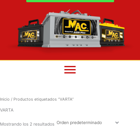
Inicio
/ Productos etiquetados “VARTA”
VARTA
Mostrando los 2 resultados
El
El
El
El