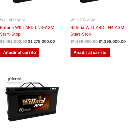
WILLARD AGM
WILLARD AGM
Batería WILLARD LN3-AGM
Batería WILLARD LN4 AGM
Start-Stop
Start-Stop
$
1,498,000.00
$
1,275,000.00
$
1,498,000.00
$
1,395,000.00
Añadir al carrito
Añadir al carrito
El
El
precio
precio
¡Oferta!
original
actual
era:
es:
$1,598,000.00.
$1,549,000.00.