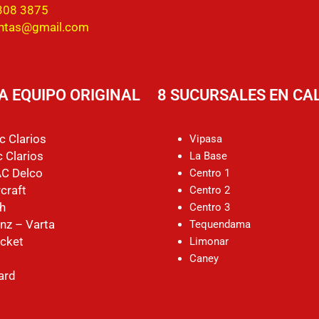
308 3875
entas@gmail.com
A EQUIPO ORIGINAL
8 SUCURSALES EN CAL
c Clarios
Vipasa
 Clarios
La Base
AC Delco
Centro 1
craft
Centro 2
h
Centro 3
nz – Varta
Tequendama
cket
Limonar
Caney
ard