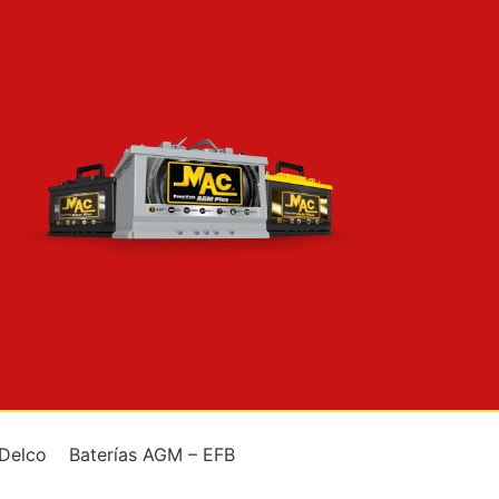
 Delco
Baterías AGM – EFB