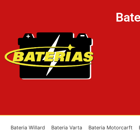
Bate
Bateria Willard
Bateria Varta
Bateria Motorcarft