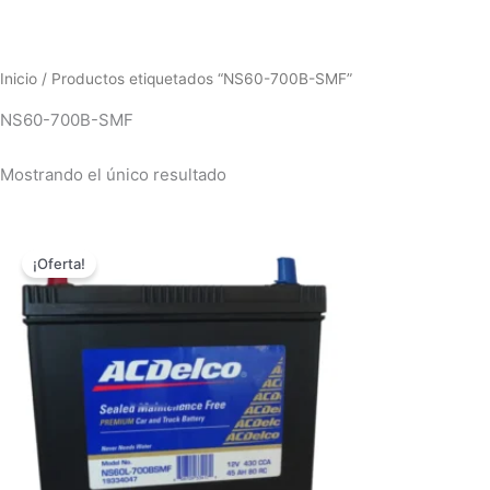
Inicio
/ Productos etiquetados “NS60-700B-SMF”
NS60-700B-SMF
Mostrando el único resultado
El
El
precio
precio
¡Oferta!
original
actual
era:
es:
$498,000.00.
$479,000.00.