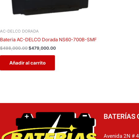
AC-DELCO DORADA
Bateria AC-DELCO Dorada NS60-700B-SMF
$
498,000.00
$
479,000.00
Añadir al carrito
BATERÍAS 
Avenida 2N # 4