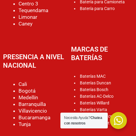
Batería para Camioneta
Centro 3
Batería para Carro
Tequendama
Limonar
Caney
MARCAS DE
PRESENCIA A NIVEL
BATERÍAS
NACIONAL
Baterías MAC
Baterías Duncan
Cali
Baterías Bosch
Bogotá
Baterías AC-Delco
Medellín
Baterías Willard
Barranquilla
Baterías Varta
Villavicencio
Baterías Motorcraft
Bucaramanga
Necesita Ayuda?
Chatea
Baterías Rocket
Tunja
con nosotros