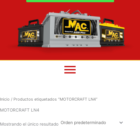
Inicio
/ Productos etiquetados “MOTORCRAFT LN4”
MOTORCRAFT LN4
Mostrando el único resultado
El
El