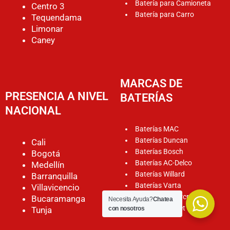
Batería para Camioneta
Centro 3
Batería para Carro
Tequendama
Limonar
Caney
MARCAS DE
PRESENCIA A NIVEL
BATERÍAS
NACIONAL
Baterías MAC
Baterías Duncan
Cali
Baterías Bosch
Bogotá
Baterías AC-Delco
Medellín
Baterías Willard
Barranquilla
Baterías Varta
Villavicencio
Baterías Motorcraft
Bucaramanga
Necesita Ayuda?
Chatea
Baterías Rocket
Tunja
con nosotros