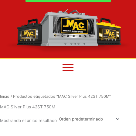
Inicio
/ Productos etiquetados “MAC Silver Plus 42ST 750M”
MAC Silver Plus 42ST 750M
Mostrando el único resultado
El
El