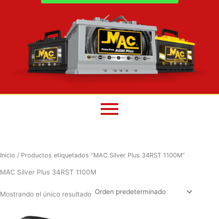
Inicio
/ Productos etiquetados “MAC Silver Plus 34RST 1100M”
MAC Silver Plus 34RST 1100M
Mostrando el único resultado
El
El