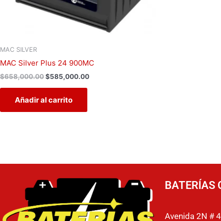
MAC SILVER
MAC Silver Plus 24 900MC
$
658,000.00
$
585,000.00
Añadir al carrito
BATERÍAS 
Avenida 2N # 4