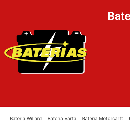
Bate
Bateria Willard
Bateria Varta
Bateria Motorcarft