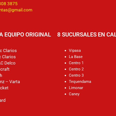
308 3875
entas@gmail.com
A EQUIPO ORIGINAL
8 SUCURSALES EN CAL
c Clarios
Vipasa
 Clarios
La Base
AC Delco
Centro 1
craft
Centro 2
h
Centro 3
nz – Varta
Tequendama
cket
Limonar
Caney
ard