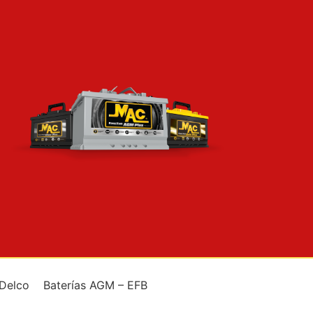
 Delco
Baterías AGM – EFB