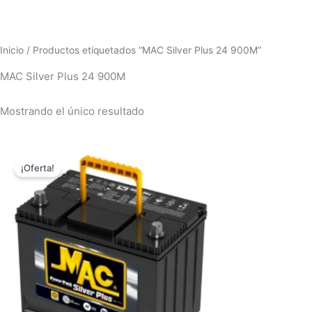
Inicio
/ Productos etiquetados “MAC Silver Plus 24 900M”
MAC Silver Plus 24 900M
Mostrando el único resultado
El
El
precio
precio
¡Oferta!
original
actual
era:
es:
$658,000.00.
$585,000.00.