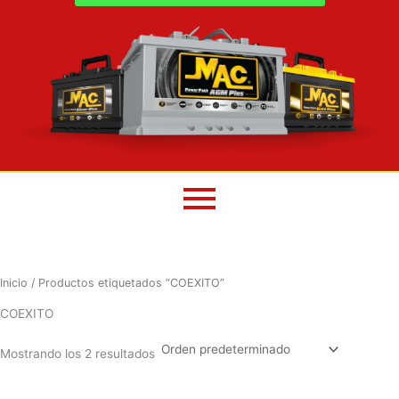
Inicio
/ Productos etiquetados “COEXITO”
COEXITO
Mostrando los 2 resultados
El
El
El
El