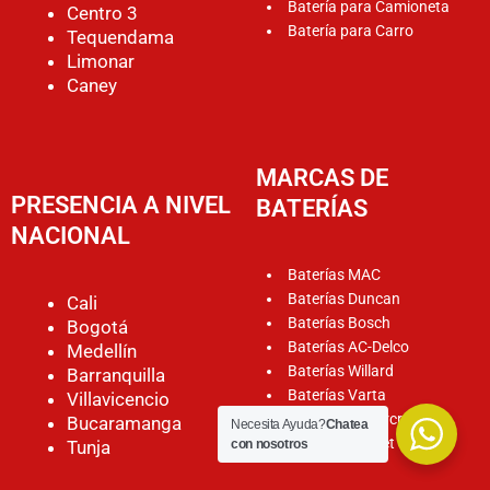
Batería para Camioneta
Centro 3
Batería para Carro
Tequendama
Limonar
Caney
MARCAS DE
PRESENCIA A NIVEL
BATERÍAS
NACIONAL
Baterías MAC
Baterías Duncan
Cali
Baterías Bosch
Bogotá
Baterías AC-Delco
Medellín
Baterías Willard
Barranquilla
Baterías Varta
Villavicencio
Baterías Motorcraft
Bucaramanga
Necesita Ayuda?
Chatea
Baterías Rocket
Tunja
con nosotros