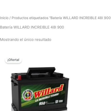
Inicio
/ Productos etiquetados “Batería WILLARD INCREIBLE 48I 900
Batería WILLARD INCREIBLE 48I 900
Mostrando el único resultado
El
El
precio
precio
¡Oferta!
original
actual
era:
es:
$498,000.00.
$480,000.00.