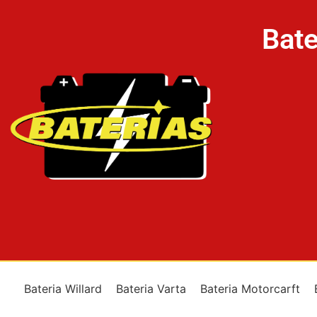
Bate
Bateria Willard
Bateria Varta
Bateria Motorcarft