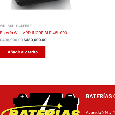
WILLARD INCREIBLE
Batería WILLARD INCREIBLE 48I-900
$
498,000.00
$
480,000.00
Añadir al carrito
BATERÍAS 
Avenida 2N # 4