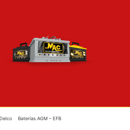
 Delco
Baterías AGM – EFB