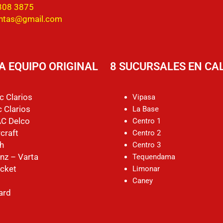
308 3875
entas@gmail.com
A EQUIPO ORIGINAL
8 SUCURSALES EN CAL
c Clarios
Vipasa
 Clarios
La Base
AC Delco
Centro 1
craft
Centro 2
h
Centro 3
nz – Varta
Tequendama
cket
Limonar
Caney
ard