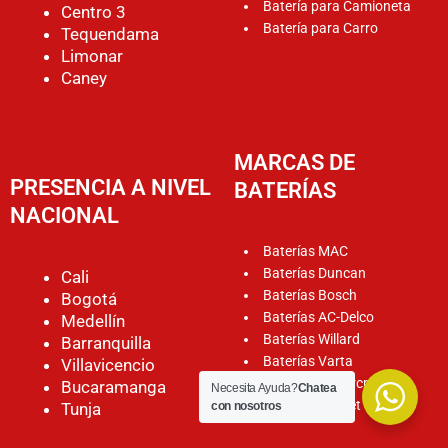
Batería para Camioneta
Centro 3
Batería para Carro
Tequendama
Limonar
Caney
MARCAS DE
PRESENCIA A NIVEL
BATERÍAS
NACIONAL
Baterías MAC
Baterías Duncan
Cali
Baterías Bosch
Bogotá
Baterías AC-Delco
Medellín
Baterías Willard
Barranquilla
Baterías Varta
Villavicencio
Baterías Motorcraft
Bucaramanga
Necesita Ayuda?
Chatea
Baterías Rocket
Tunja
con nosotros