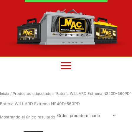
Inicio
/ Productos etiquetados “Batería WILLARD Extrema NS40D-560PD”
Batería WILLARD Extrema NS40D-560PD
Mostrando el único resultado
El
El