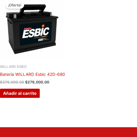
precio
precio
¡Oferta!
original
actual
era:
es:
$379,000.00.
$279,000.00.
WILLARD ESBIC
Batería WILLARD Esbic 42D-680
$
379,000.00
$
279,000.00
Añadir al carrito