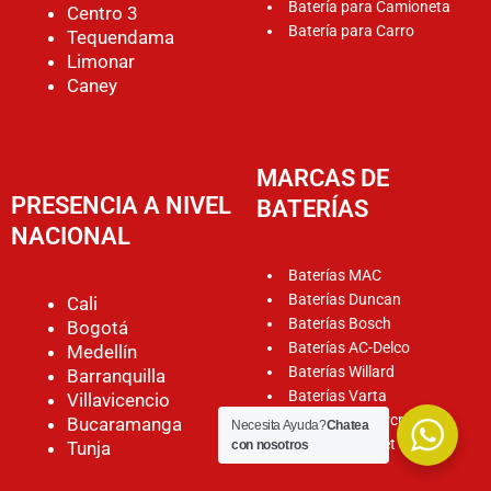
Batería para Camioneta
Centro 3
Batería para Carro
Tequendama
Limonar
Caney
MARCAS DE
PRESENCIA A NIVEL
BATERÍAS
NACIONAL
Baterías MAC
Baterías Duncan
Cali
Baterías Bosch
Bogotá
Baterías AC-Delco
Medellín
Baterías Willard
Barranquilla
Baterías Varta
Villavicencio
Baterías Motorcraft
Bucaramanga
Necesita Ayuda?
Chatea
Baterías Rocket
Tunja
con nosotros