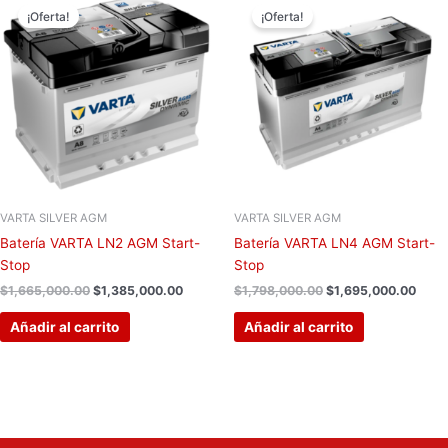
precio
precio
precio
preci
¡Oferta!
¡Oferta!
original
actual
original
actua
era:
es:
era:
es:
$1,665,000.00.
$1,385,000.00.
$1,798,000.00.
$1,6
VARTA SILVER AGM
VARTA SILVER AGM
Batería VARTA LN2 AGM Start-
Batería VARTA LN4 AGM Start-
Stop
Stop
$
1,665,000.00
$
1,385,000.00
$
1,798,000.00
$
1,695,000.00
Añadir al carrito
Añadir al carrito