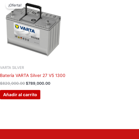
precio
precio
¡Oferta!
original
actual
era:
es:
$820,000.00.
$789,000.00.
VARTA SILVER
Batería VARTA Silver 27 V5 1300
$
820,000.00
$
789,000.00
Añadir al carrito