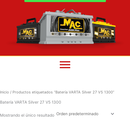
Inicio
/ Productos etiquetados “Batería VARTA Silver 27 V5 1300”
Batería VARTA Silver 27 V5 1300
Mostrando el único resultado
El
El