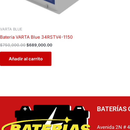
VARTA BLUE
Bateria VARTA Blue 34RSTV4-1150
$
750,000.00
$
689,000.00
Añadir al carrito
BATERÍAS 
Avenida 2N # 4