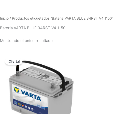
Inicio
/ Productos etiquetados “Bateria VARTA BLUE 34RST V4 1150”
Bateria VARTA BLUE 34RST V4 1150
Mostrando el único resultado
El
El
precio
precio
¡Oferta!
original
actual
era:
es:
$750,000.00.
$689,000.00.