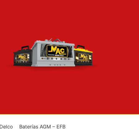
 Delco
Baterías AGM – EFB