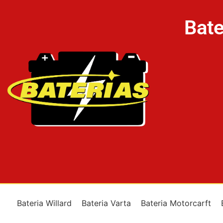
Bate
Bateria Willard
Bateria Varta
Bateria Motorcarft