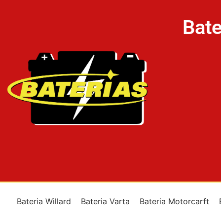
Bate
Bateria Willard
Bateria Varta
Bateria Motorcarft