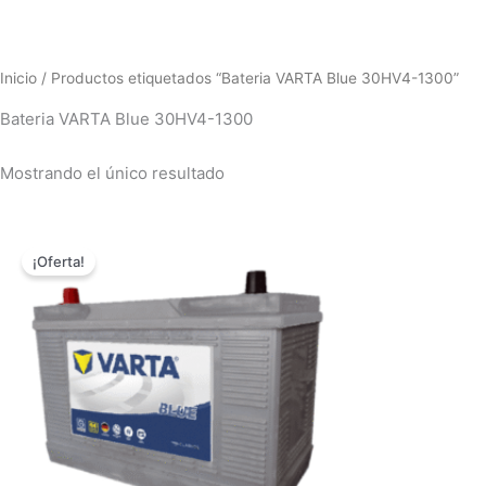
Inicio
/ Productos etiquetados “Bateria VARTA Blue 30HV4-1300”
Bateria VARTA Blue 30HV4-1300
Mostrando el único resultado
El
El
precio
precio
¡Oferta!
original
actual
era:
es:
$989,000.00.
$789,000.00.