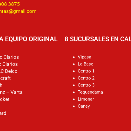
308 3875
entas@gmail.com
A EQUIPO ORIGINAL
8 SUCURSALES EN CAL
c Clarios
Vipasa
 Clarios
La Base
AC Delco
Centro 1
craft
Centro 2
h
Centro 3
nz – Varta
Tequendama
cket
Limonar
Caney
ard