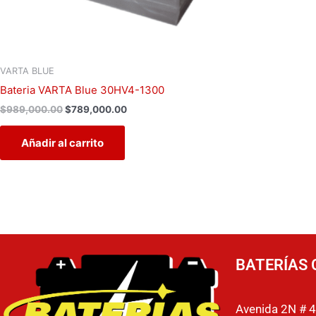
VARTA BLUE
Bateria VARTA Blue 30HV4-1300
$
989,000.00
$
789,000.00
Añadir al carrito
BATERÍAS 
Avenida 2N # 4