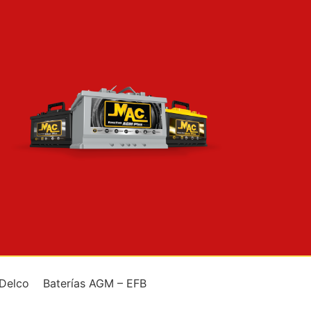
 Delco
Baterías AGM – EFB