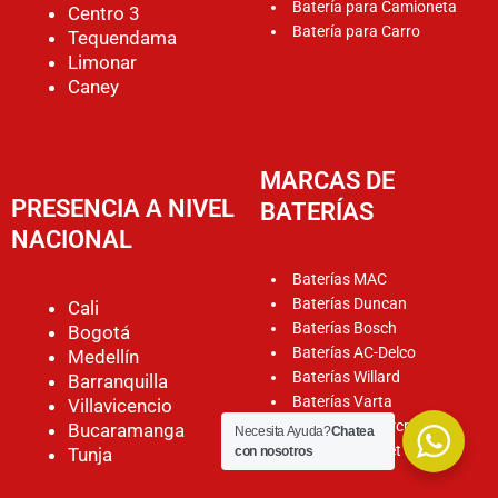
Batería para Camioneta
Centro 3
Batería para Carro
Tequendama
Limonar
Caney
MARCAS DE
PRESENCIA A NIVEL
BATERÍAS
NACIONAL
Baterías MAC
Baterías Duncan
Cali
Baterías Bosch
Bogotá
Baterías AC-Delco
Medellín
Baterías Willard
Barranquilla
Baterías Varta
Villavicencio
Baterías Motorcraft
Bucaramanga
Necesita Ayuda?
Chatea
Baterías Rocket
Tunja
con nosotros