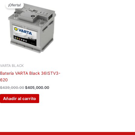
precio
precio
¡Oferta!
original
actual
era:
es:
$439,000.00.
$405,000.00.
VARTA BLACK
Batería VARTA Black 36ISTV3-
620
$
439,000.00
$
405,000.00
Añadir al carrito