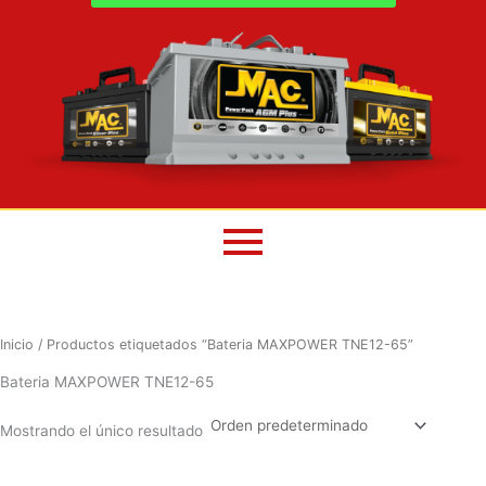
Inicio
/ Productos etiquetados “Bateria MAXPOWER TNE12-65”
Bateria MAXPOWER TNE12-65
Mostrando el único resultado
El
El