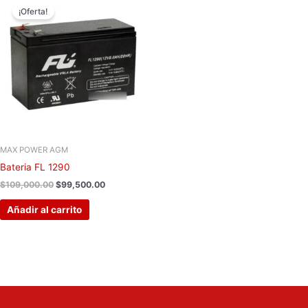
precio
precio
¡Oferta!
original
actual
era:
es:
$109,000.00.
$99,500.00.
MAX POWER AGM
Bateria FL 1290
$
109,000.00
$
99,500.00
Añadir al carrito