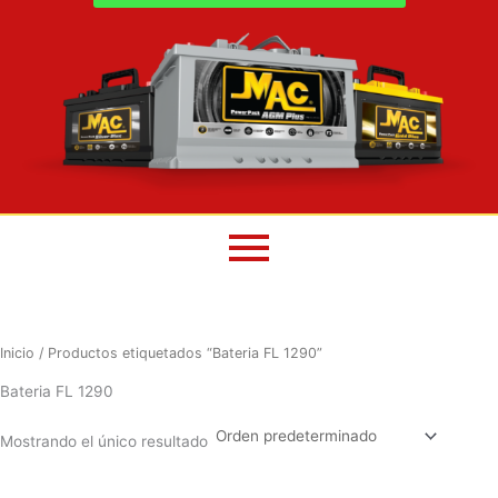
Inicio
/ Productos etiquetados “Bateria FL 1290”
Bateria FL 1290
Mostrando el único resultado
El
El