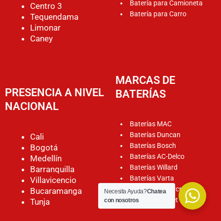
Batería para Camioneta
Centro 3
Batería para Carro
Tequendama
Limonar
Caney
MARCAS DE
PRESENCIA A NIVEL
BATERÍAS
NACIONAL
Baterías MAC
Baterías Duncan
Cali
Baterías Bosch
Bogotá
Baterías AC-Delco
Medellín
Baterías Willard
Barranquilla
Baterías Varta
Villavicencio
Baterías Motorcraft
Bucaramanga
Necesita Ayuda?
Chatea
Baterías Rocket
Tunja
con nosotros