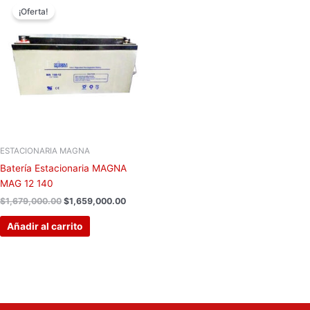
precio
precio
¡Oferta!
original
actual
era:
es:
$1,679,000.00.
$1,659,000.00.
ESTACIONARIA MAGNA
Batería Estacionaria MAGNA
MAG 12 140
$
1,679,000.00
$
1,659,000.00
Añadir al carrito