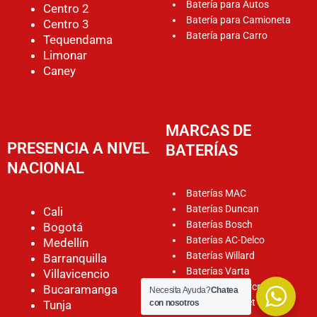
Batería para Autos
Centro 2
Batería para Camioneta
Centro 3
Batería para Carro
Tequendama
Limonar
Caney
MARCAS DE
PRESENCIA A NIVEL
BATERÍAS
NACIONAL
Baterías MAC
Baterías Duncan
Cali
Baterías Bosch
Bogotá
Baterías AC-Delco
Medellín
Baterías Willard
Barranquilla
Baterías Varta
Villavicencio
Baterías Motorcraft
Bucaramanga
Necesita Ayuda?
Chatea
Baterías Rocket
Tunja
con nosotros