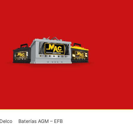
 Delco
Baterías AGM – EFB