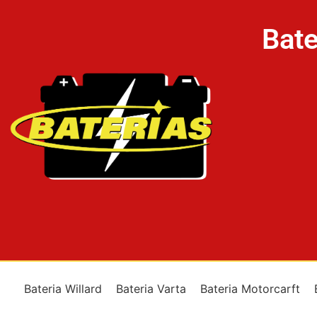
Bate
Bateria Willard
Bateria Varta
Bateria Motorcarft