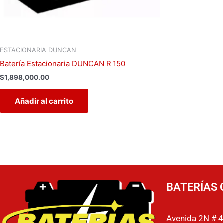
ESTACIONARIA DUNCAN
Batería Estacionaria DUNCAN R 150
$
1,898,000.00
Añadir al carrito
BATERÍAS 
Avenida 2N # 4