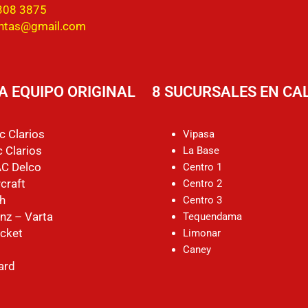
308 3875
entas@gmail.com
A EQUIPO ORIGINAL
8 SUCURSALES EN CAL
c Clarios
Vipasa
 Clarios
La Base
AC Delco
Centro 1
craft
Centro 2
h
Centro 3
nz – Varta
Tequendama
cket
Limonar
Caney
ard