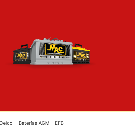
 Delco
Baterías AGM – EFB