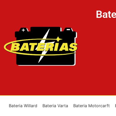
Bate
Bateria Willard
Bateria Varta
Bateria Motorcarft