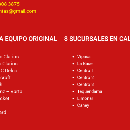
308 3875
entas@gmail.com
A EQUIPO ORIGINAL
8 SUCURSALES EN CAL
c Clarios
Vipasa
 Clarios
La Base
AC Delco
Centro 1
craft
Centro 2
h
Centro 3
nz – Varta
Tequendama
cket
Limonar
Caney
ard