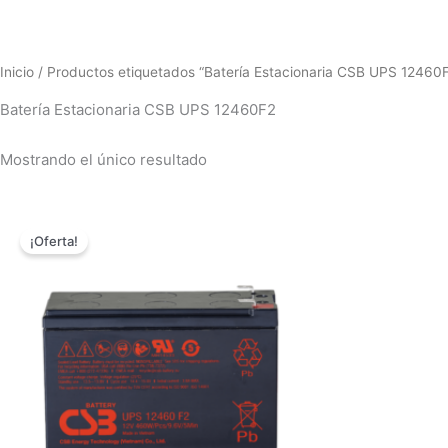
Inicio
/ Productos etiquetados “Batería Estacionaria CSB UPS 12460
Batería Estacionaria CSB UPS 12460F2
Mostrando el único resultado
El
El
precio
precio
¡Oferta!
original
actual
era:
es:
$609,000.00.
$119,000.00.