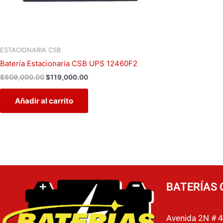
ESTACIONARIA CSB
Batería Estacionaria CSB UPS 12460F2
$
609,000.00
$
119,000.00
Añadir al carrito
BATERÍAS 
Avenida 2N # 4