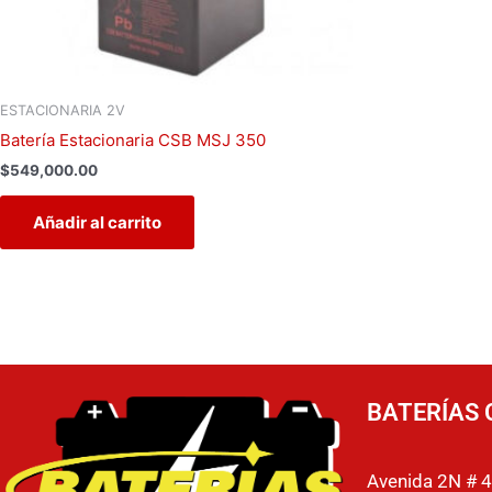
ESTACIONARIA 2V
Batería Estacionaria CSB MSJ 350
$
549,000.00
Añadir al carrito
BATERÍAS 
Avenida 2N # 4