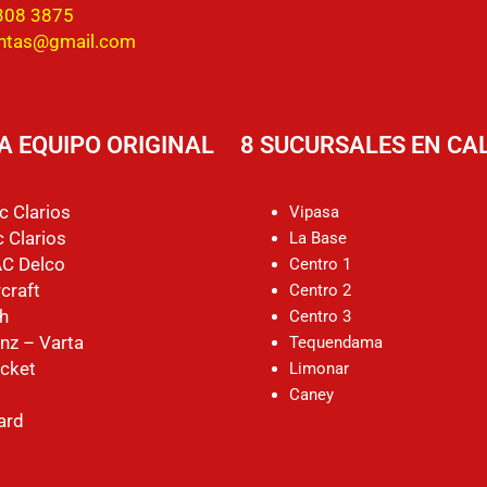
308 3875
entas@gmail.com
A EQUIPO ORIGINAL
8 SUCURSALES EN CAL
c Clarios
Vipasa
 Clarios
La Base
AC Delco
Centro 1
craft
Centro 2
h
Centro 3
nz – Varta
Tequendama
cket
Limonar
Caney
ard