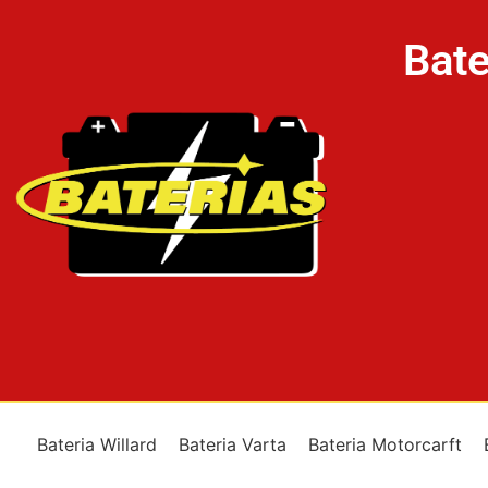
Bate
Bateria Willard
Bateria Varta
Bateria Motorcarft