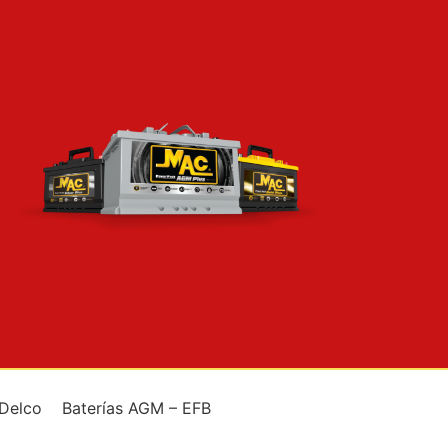
 Delco
Baterías AGM – EFB