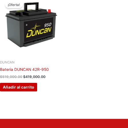
precio
precio
¡Oferta!
original
actual
era:
es:
$519,000.00.
$419,000.00.
DUNCAN
Bateria DUNCAN 42R-950
$
519,000.00
$
419,000.00
Añadir al carrito