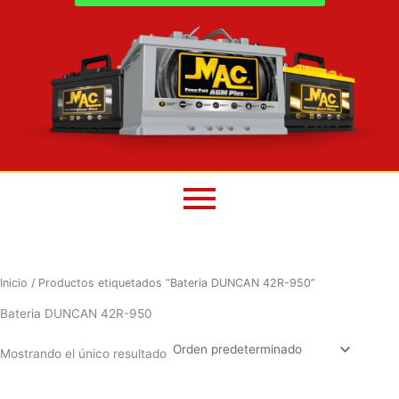
Inicio
/ Productos etiquetados “Bateria DUNCAN 42R-950”
Bateria DUNCAN 42R-950
Mostrando el único resultado
El
El