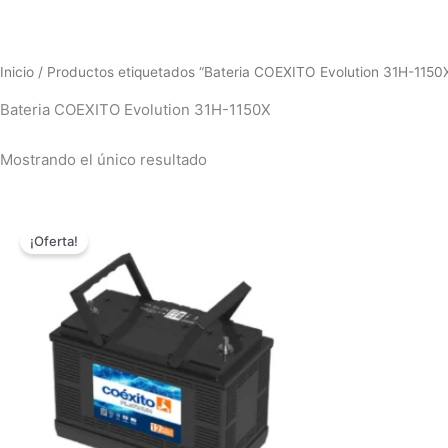
Inicio
/ Productos etiquetados “Bateria COEXITO Evolution 31H-1150
Bateria COEXITO Evolution 31H-1150X
Mostrando el único resultado
El
El
precio
precio
¡Oferta!
original
actual
era:
es:
$589,000.00.
$519,000.00.