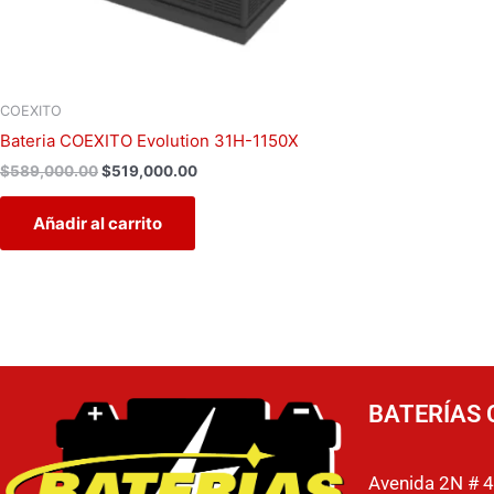
COEXITO
Bateria COEXITO Evolution 31H-1150X
$
589,000.00
$
519,000.00
Añadir al carrito
BATERÍAS 
Avenida 2N # 4