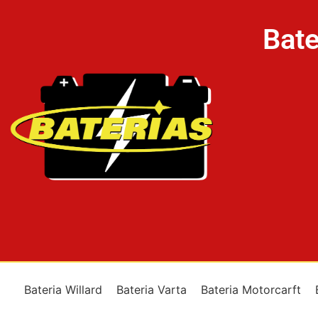
Bate
Bateria Willard
Bateria Varta
Bateria Motorcarft