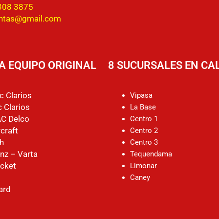
308 3875
entas@gmail.com
A EQUIPO ORIGINAL
8 SUCURSALES EN CAL
c Clarios
Vipasa
 Clarios
La Base
AC Delco
Centro 1
craft
Centro 2
h
Centro 3
nz – Varta
Tequendama
cket
Limonar
Caney
ard