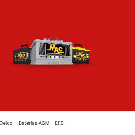
 Delco
Baterías AGM – EFB