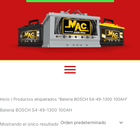
Inicio
/ Productos etiquetados “Bateria BOSCH S4-49-1300 100AH”
Bateria BOSCH S4-49-1300 100AH
Mostrando el único resultado
El
El