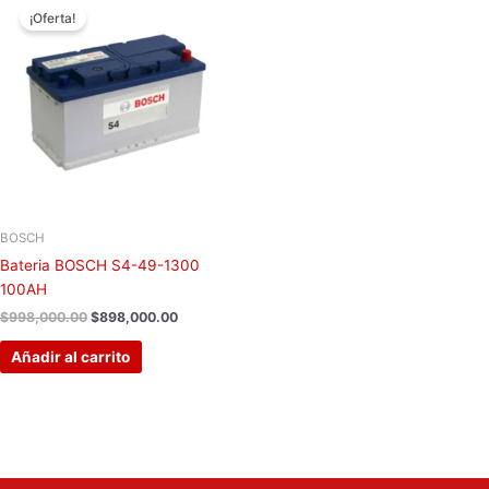
precio
precio
¡Oferta!
original
actual
era:
es:
$998,000.00.
$898,000.00.
BOSCH
Bateria BOSCH S4-49-1300
100AH
$
998,000.00
$
898,000.00
Añadir al carrito