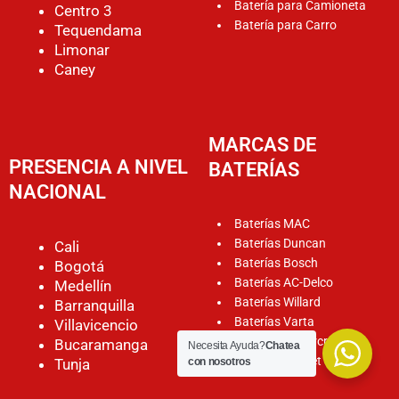
Batería para Camioneta
Centro 3
Batería para Carro
Tequendama
Limonar
Caney
MARCAS DE
PRESENCIA A NIVEL
BATERÍAS
NACIONAL
Baterías MAC
Baterías Duncan
Cali
Baterías Bosch
Bogotá
Baterías AC-Delco
Medellín
Baterías Willard
Barranquilla
Baterías Varta
Villavicencio
Baterías Motorcraft
Bucaramanga
Necesita Ayuda?
Chatea
Baterías Rocket
Tunja
con nosotros