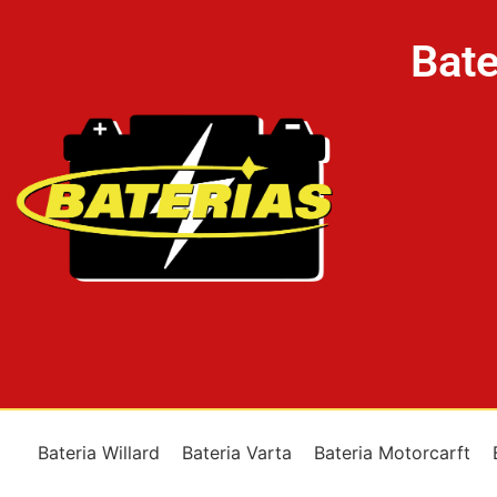
Bate
Bateria Willard
Bateria Varta
Bateria Motorcarft