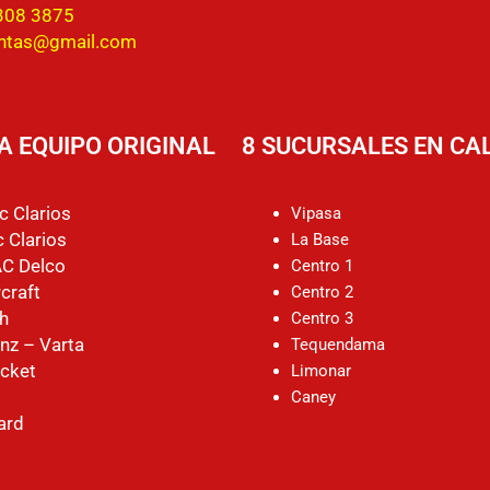
308 3875
entas@gmail.com
A EQUIPO ORIGINAL
8 SUCURSALES EN CAL
c Clarios
Vipasa
 Clarios
La Base
AC Delco
Centro 1
craft
Centro 2
h
Centro 3
nz – Varta
Tequendama
cket
Limonar
Caney
ard