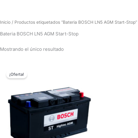
Inicio
/ Productos etiquetados “Bateria BOSCH LN5 AGM Start-Stop”
Bateria BOSCH LN5 AGM Start-Stop
Mostrando el único resultado
El
El
precio
precio
¡Oferta!
original
actual
era:
es:
$1,600,000.00.
$1,598,000.00.