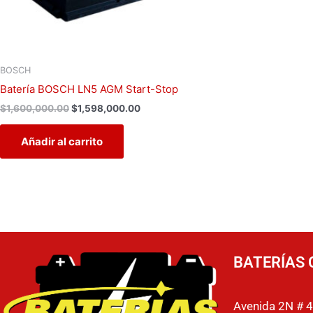
BOSCH
Batería BOSCH LN5 AGM Start-Stop
$
1,600,000.00
$
1,598,000.00
Añadir al carrito
BATERÍAS 
Avenida 2N # 4