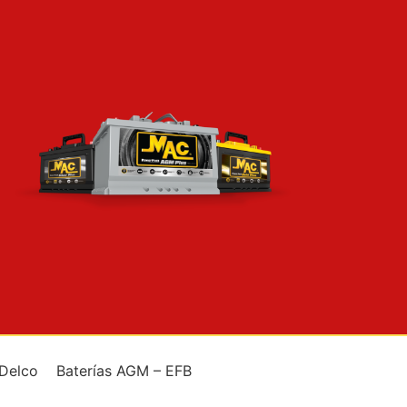
 Delco
Baterías AGM – EFB