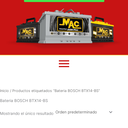
Inicio
/ Productos etiquetados “Bateria BOSCH BTX14-BS”
Bateria BOSCH BTX14-BS
Mostrando el único resultado
El
El