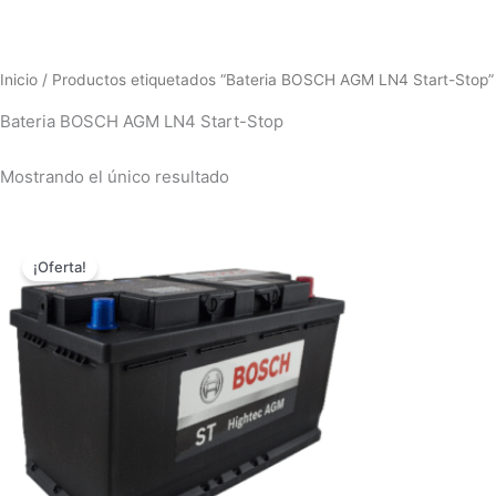
Inicio
/ Productos etiquetados “Bateria BOSCH AGM LN4 Start-Stop”
Bateria BOSCH AGM LN4 Start-Stop
Mostrando el único resultado
El
El
precio
precio
¡Oferta!
original
actual
era:
es:
$2,250,000.00.
$1,498,000.00.