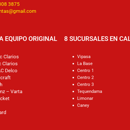
308 3875
entas@gmail.com
A EQUIPO ORIGINAL
8 SUCURSALES EN CAL
c Clarios
Vipasa
 Clarios
La Base
AC Delco
Centro 1
craft
Centro 2
h
Centro 3
nz – Varta
Tequendama
cket
Limonar
Caney
ard