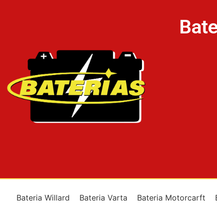
Bate
Bateria Willard
Bateria Varta
Bateria Motorcarft