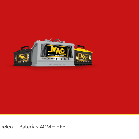
 Delco
Baterías AGM – EFB