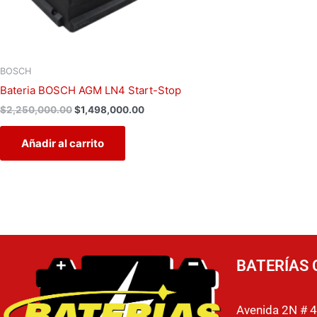
BOSCH
Bateria BOSCH AGM LN4 Start-Stop
$
2,250,000.00
$
1,498,000.00
Añadir al carrito
BATERÍAS 
Avenida 2N # 4