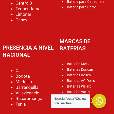
Batería para Camioneta
Centro 3
Batería para Carro
Tequendama
Limonar
Caney
MARCAS DE
PRESENCIA A NIVEL
BATERÍAS
NACIONAL
Baterías MAC
Baterías Duncan
Cali
Baterías Bosch
Bogotá
Baterías AC-Delco
Medellín
Baterías Willard
Barranquilla
Baterías Varta
Villavicencio
Baterías Motorcraft
Bucaramanga
Necesita Ayuda?
Chatea
Baterías Rocket
Tunja
con nosotros