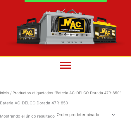
Inicio
/ Productos etiquetados “Bateria AC-DELCO Dorada 47R-850”
Bateria AC-DELCO Dorada 47R-850
Mostrando el único resultado
El
El