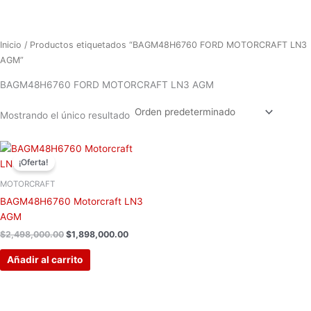
Inicio
/ Productos etiquetados “BAGM48H6760 FORD MOTORCRAFT LN3
AGM”
BAGM48H6760 FORD MOTORCRAFT LN3 AGM
Mostrando el único resultado
El
El
precio
precio
¡Oferta!
original
actual
era:
es:
MOTORCRAFT
$2,498,000.00.
$1,898,000.00.
BAGM48H6760 Motorcraft LN3
AGM
$
2,498,000.00
$
1,898,000.00
Añadir al carrito