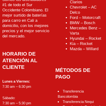
Clarios
#1 de todo el Sur
Chevrolet – AC
Occidente Colombiano. El
Delco
mejor surtido de baterías
Ford – Motorcraft
para carro en Cali a
BMW – Bosch
domicilio, con los mejores
Mercedes Benz –
precios y el mejor servicio
Varta
del mercado.
Hyundai – Rocket
Kia – Rocket
Mazda – Willard
HORARIO DE
ATENCIÓN AL
CLIENTE
MÉTODOS DE
PAGO
Lunes a Viernes:
7:30 am – 6:30 pm
Transferencia
Bancolombia
Sábado:
Transferencia Nequi
7:30 am – 5:30 pm