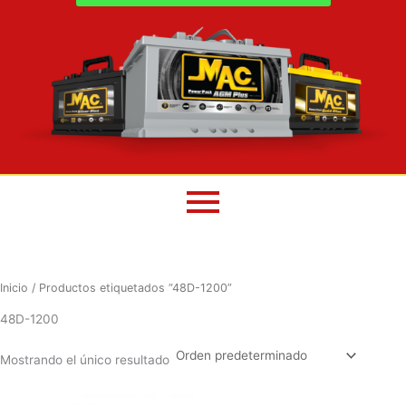
Inicio
/ Productos etiquetados “48D-1200”
48D-1200
Mostrando el único resultado
El
El