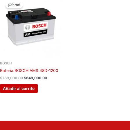
precio
precio
¡Oferta!
original
actual
era:
es:
$789,000.00.
$649,000.00.
BOSCH
Bateria BOSCH AMS 48D-1200
$
789,000.00
$
649,000.00
Añadir al carrito