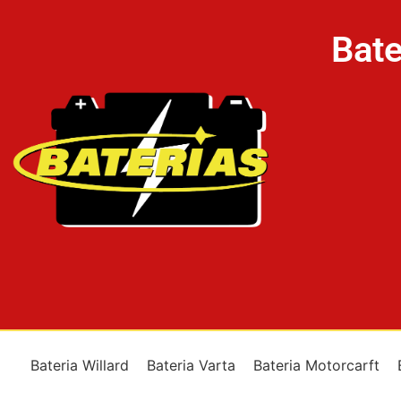
Bate
Bateria Willard
Bateria Varta
Bateria Motorcarft