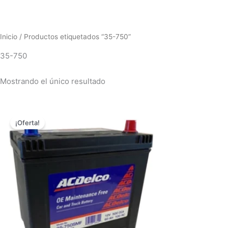
Inicio
/ Productos etiquetados “35-750”
35-750
Mostrando el único resultado
El
El
precio
precio
¡Oferta!
original
actual
era:
es:
$598,000.00.
$549,000.00.