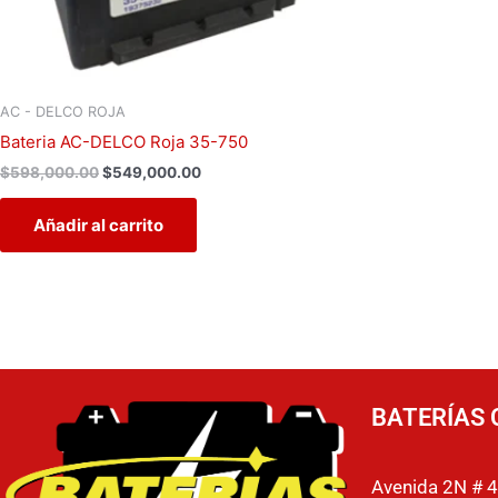
AC - DELCO ROJA
Bateria AC-DELCO Roja 35-750
$
598,000.00
$
549,000.00
Añadir al carrito
BATERÍAS 
Avenida 2N # 4