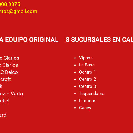
308 3875
entas@gmail.com
A EQUIPO ORIGINAL
8 SUCURSALES EN CAL
c Clarios
Vipasa
 Clarios
La Base
AC Delco
Centro 1
craft
Centro 2
h
Centro 3
nz – Varta
Tequendama
cket
Limonar
Caney
ard