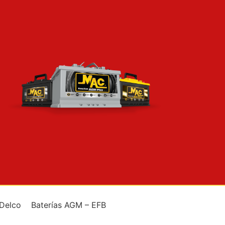
 Delco
Baterías AGM – EFB