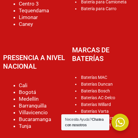
Batería para Camioneta
Centro 3
Batería para Carro
Tequendama
Limonar
Caney
MARCAS DE
PRESENCIA A NIVEL
BATERÍAS
NACIONAL
Baterías MAC
Baterías Duncan
Cali
Baterías Bosch
Bogotá
Baterías AC-Delco
Medellín
Baterías Willard
Barranquilla
Baterías Varta
Villavicencio
Baterías Motorcraft
Bucaramanga
Necesita Ayuda?
Chatea
Baterías Rocket
Tunja
con nosotros