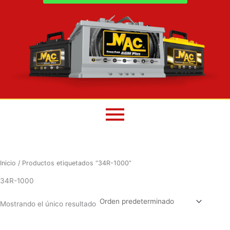
Inicio
/ Productos etiquetados “34R-1000”
34R-1000
Mostrando el único resultado
El
El