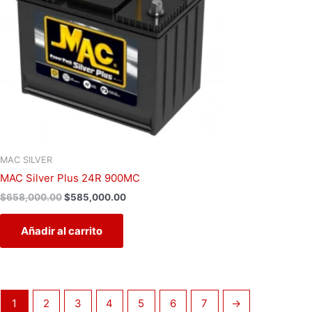
MAC SILVER
MAC Silver Plus 24R 900MC
$
658,000.00
$
585,000.00
Añadir al carrito
1
2
3
4
5
6
7
→