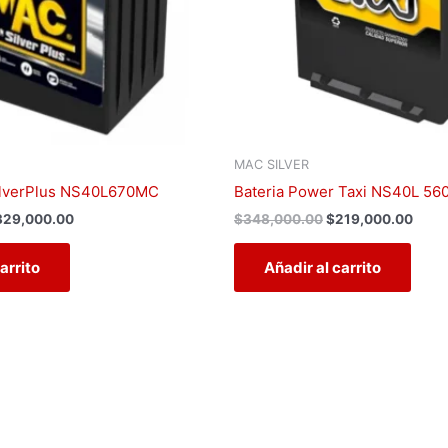
MAC SILVER
ilverPlus NS40L670MC
Bateria Power Taxi NS40L 56
329,000.00
$
348,000.00
$
219,000.00
arrito
Añadir al carrito