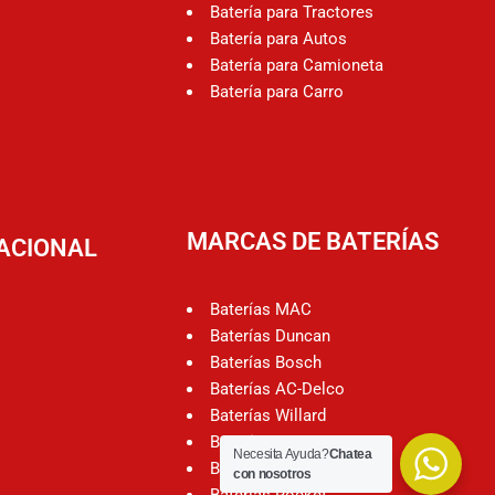
Batería para Tractores
Batería para Autos
Batería para Camioneta
Batería para Carro
MARCAS DE BATERÍAS
NACIONAL
Baterías MAC
Baterías Duncan
Baterías Bosch
Baterías AC-Delco
Baterías Willard
Baterías Varta
Necesita Ayuda?
Chatea
Baterías Motorcraft
con nosotros