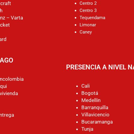
craft
Centro 2
h
Centro 3
nz – Varta
Tequendama
cket
Limonar
Caney
ard
PAGO
PRESENCIA A NIVEL 
ancolombia
Cali
qui
Bogotá
vivienda
Medellín
Barranquilla
Villavicencio
ntrega
Bucaramanga
Tunja