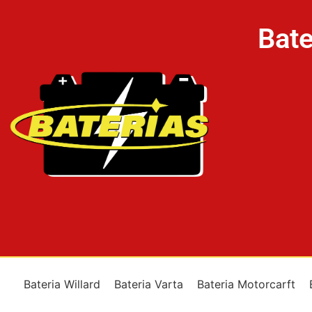
Bate
Bateria Willard
Bateria Varta
Bateria Motorcarft