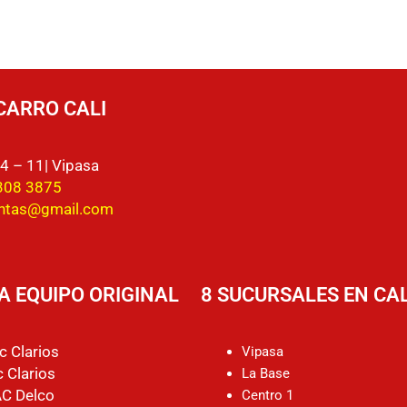
CARRO CALI
4 – 11| Vipasa
308 3875
entas@gmail.com
A EQUIPO ORIGINAL
8 SUCURSALES EN CAL
c Clarios
Vipasa
 Clarios
La Base
AC Delco
Centro 1