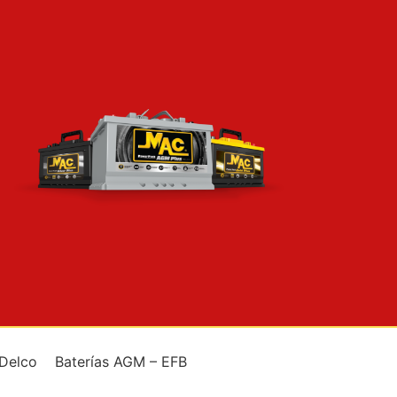
 Delco
Baterías AGM – EFB