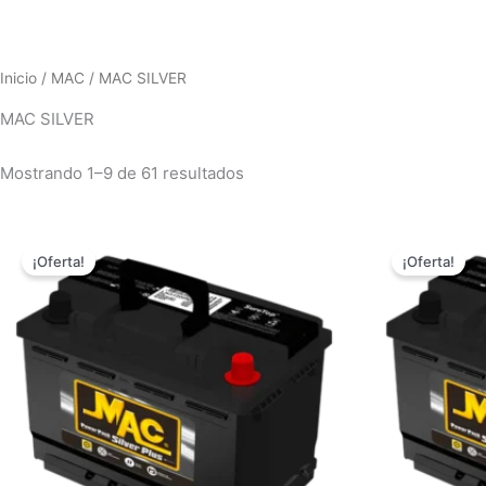
Inicio
/
MAC
/ MAC SILVER
MAC SILVER
Mostrando 1–9 de 61 resultados
El
El
El
precio
precio
pr
¡Oferta!
¡Oferta!
original
actual
or
era:
es:
er
$759,000.00.
$698,000.00.
$7