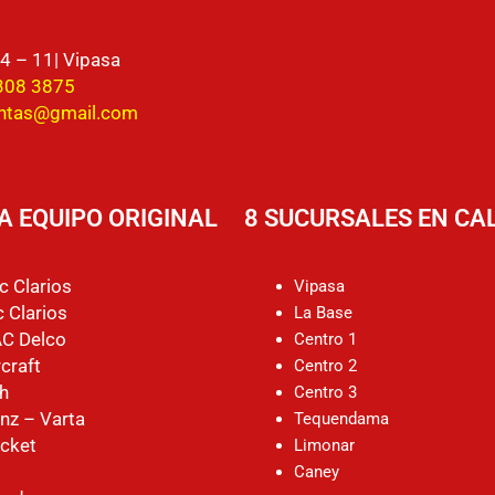
4 – 11| Vipasa
308 3875
entas@gmail.com
A EQUIPO ORIGINAL
8 SUCURSALES EN CAL
c Clarios
Vipasa
 Clarios
La Base
AC Delco
Centro 1
craft
Centro 2
h
Centro 3
nz – Varta
Tequendama
cket
Limonar
Caney