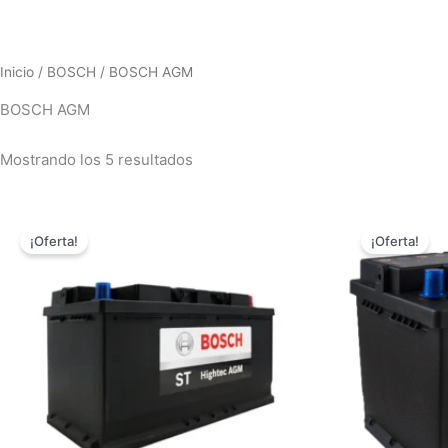
Inicio
/
BOSCH
/ BOSCH AGM
BOSCH AGM
Mostrando los 5 resultados
El
El
precio
precio
¡Oferta!
¡Oferta!
original
actual
era:
es:
$1,498,000.00.
$1,398,000.00.