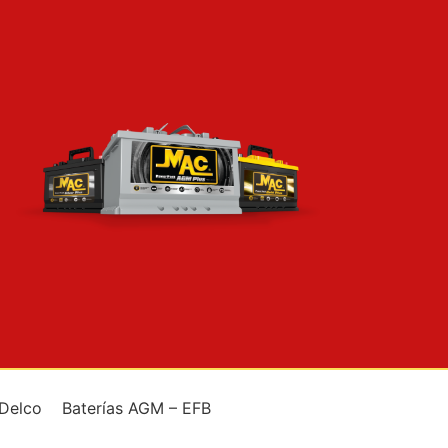
 Delco
Baterías AGM – EFB