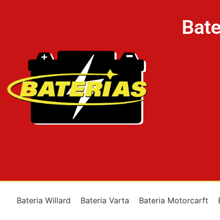
Bate
Bateria Willard
Bateria Varta
Bateria Motorcarft